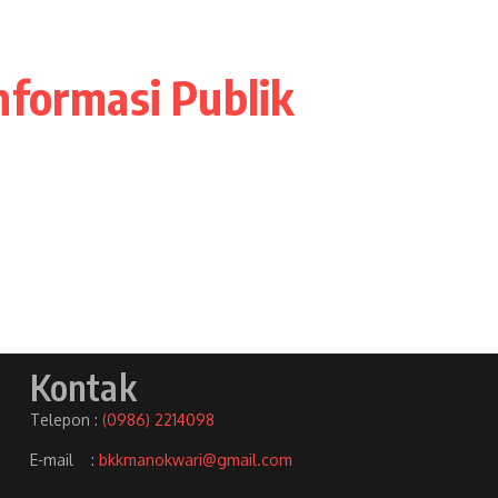
nformasi Publik
Kontak
Telepon :
(0986) 2214098
E-mail :
bkkmanokwari@gmail.com