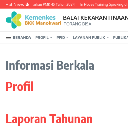
Lewati ke konten
Hot News
Tarif PNBP Berdasarkan PMK 45 Tahun 2024
In House Training Speaking di 
BALAI KEKARANTINAA
TORANG BISA
BERANDA
PROFIL
PPID
LAYANAN PUBLIK
PUBLIK
Informasi Berkala
Profil
Laporan Tahunan