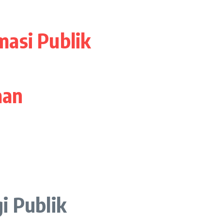
asi Publik
aan
i Publik