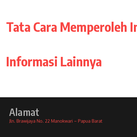
Tata Cara Memperoleh I
Informasi Lainnya
Alamat
Jln. Brawijaya No. 22 Manokwari – Papua Barat